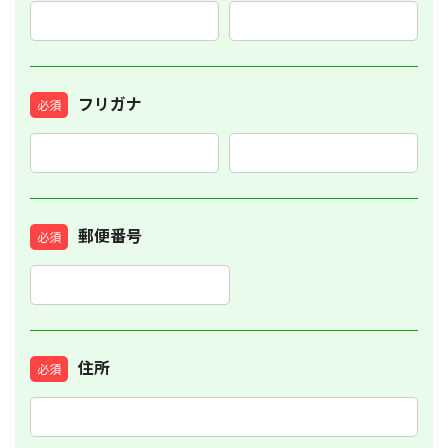
お問い合わせ
フリガナ
必須
お電話でのお問い合わせ
郵便番号
必須
046-230-5111
［代表］
046-230-5077
［通所］
FAX.046-230-2626
住所
必須