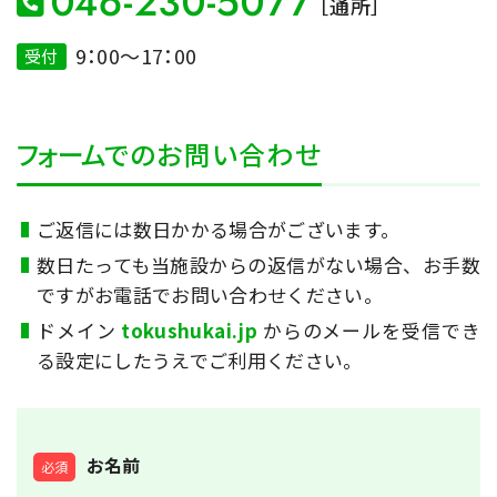
046-230-5077
［通所］
（デイケア）
9
：
00～17
：
00
受付
HOME
フォーム
でのお問い合わせ
サービス
ご返信には数日かかる場合がございます。
数日たっても当施設からの返信がない場合、お手数
施設案内
ですがお電話でお問い合わせください。
ドメイン
tokushukai.jp
からのメールを受信でき
各種申込書
る設定にしたうえでご利用ください。
アクセス
採用情報
お名前
必須